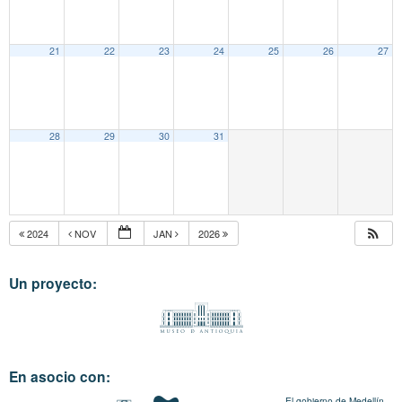
21
22
23
24
25
26
27
28
29
30
31
2024
NOV
JAN
2026
Un proyecto:
En asocio con:
El gobierno de Medellín