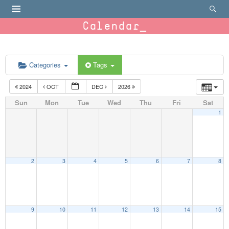
Calendar
Categories
Tags
2024
OCT
DEC
2026
Sun
Mon
Tue
Wed
Thu
Fri
Sat
1
2
3
4
5
6
7
8
9
10
11
12
13
14
15