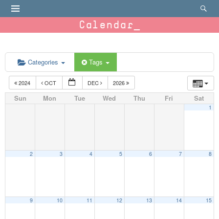
Calendar
Categories
Tags
2024
OCT
DEC
2026
Sun
Mon
Tue
Wed
Thu
Fri
Sat
1
2
3
4
5
6
7
8
9
10
11
12
13
14
15