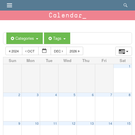
Calendar
Categories
Tags
2024
OCT
DEC
2026
Sun
Mon
Tue
Wed
Thu
Fri
Sat
1
2
3
4
5
6
7
8
9
10
11
12
13
14
15