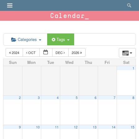
Calendar
Categories
Tags
2024
OCT
DEC
2026
Sun
Mon
Tue
Wed
Thu
Fri
Sat
1
2
3
4
5
6
7
8
9
10
11
12
13
14
15