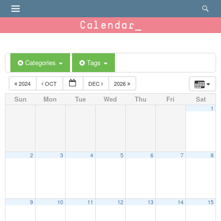
Calendar
Categories
Tags
2024
OCT
DEC
2026
Sun
Mon
Tue
Wed
Thu
Fri
Sat
1
2
3
4
5
6
7
8
9
10
11
12
13
14
15