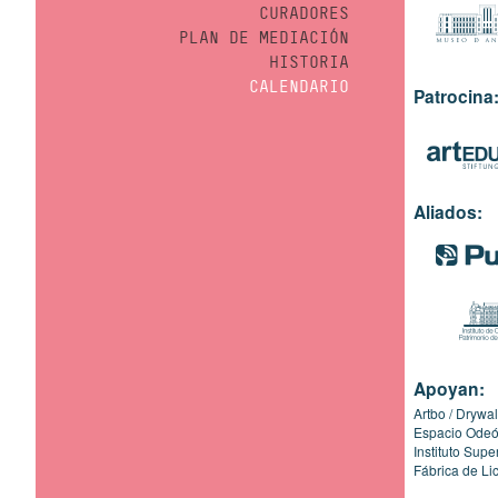
CURADORES
PLAN DE MEDIACIÓN
HISTORIA
CALENDARIO
Patrocina
Aliados:
Apoyan:
Artbo
Drywal
Espacio Ode
Instituto Sup
Fábrica de Li