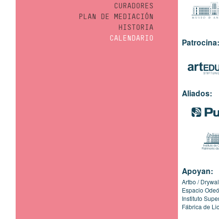
CURADORES
PLAN DE MEDIACIÓN
HISTORIA
CALENDARIO
Patrocina
Aliados:
Apoyan:
Artbo
Drywal
Espacio Ode
Instituto Sup
Fábrica de Li