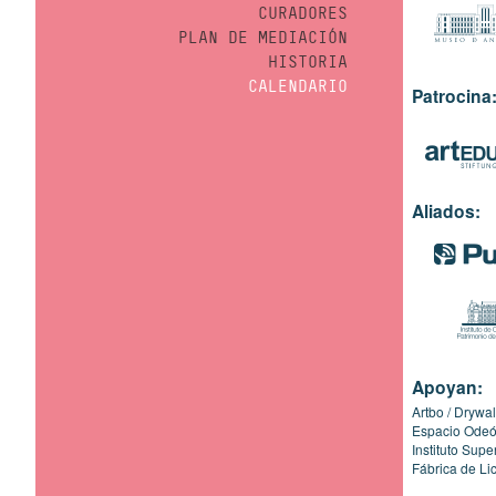
CURADORES
PLAN DE MEDIACIÓN
HISTORIA
CALENDARIO
Patrocina
Aliados:
Apoyan:
Artbo
Drywal
Espacio Ode
Instituto Sup
Fábrica de Li