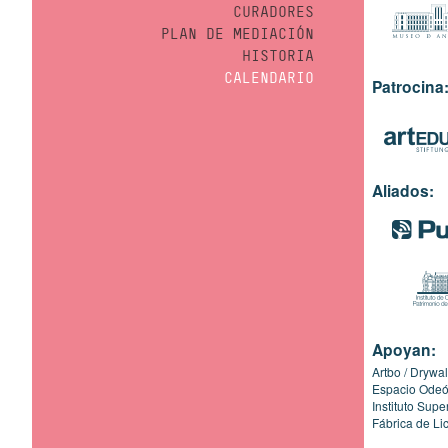
CURADORES
PLAN DE MEDIACIÓN
HISTORIA
CALENDARIO
Patrocina
Aliados:
Apoyan:
Artbo
Drywal
Espacio Ode
Instituto Sup
Fábrica de Li