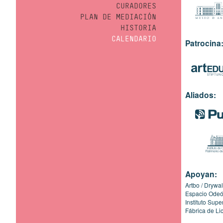
CURADORES
PLAN DE MEDIACIÓN
HISTORIA
CALENDARIO
Patrocina
Aliados:
Apoyan:
Artbo
Drywal
Espacio Ode
Instituto Sup
Fábrica de Li