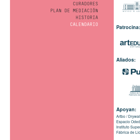
CURADORES
PLAN DE MEDIACIÓN
HISTORIA
CALENDARIO
Patrocina
Aliados:
Apoyan:
Artbo
Drywal
Espacio Ode
Instituto Sup
Fábrica de Li