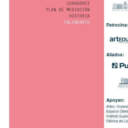
CURADORES
PLAN DE MEDIACIÓN
HISTORIA
CALENDARIO
Patrocina
Aliados:
Apoyan:
Artbo
Drywal
Espacio Ode
Instituto Sup
Fábrica de Li