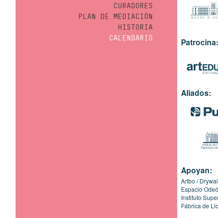
CURADORES
PLAN DE MEDIACIÓN
HISTORIA
CALENDARIO
Patrocina
Aliados:
Apoyan:
Artbo
Drywal
Espacio Ode
Instituto Sup
Fábrica de Li