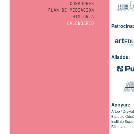
CURADORES
PLAN DE MEDIACIÓN
HISTORIA
CALENDARIO
Patrocina
Aliados:
Apoyan:
Artbo
Drywal
Espacio Ode
Instituto Sup
Fábrica de Li