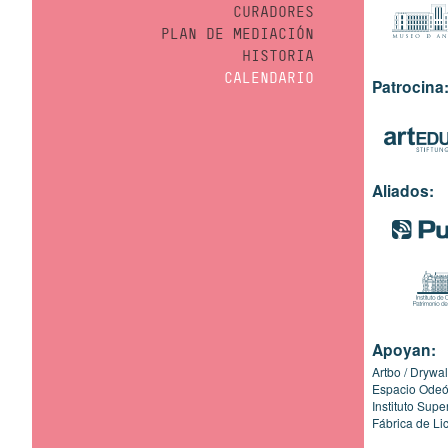
CURADORES
PLAN DE MEDIACIÓN
HISTORIA
CALENDARIO
Patrocina
Aliados:
Apoyan:
Artbo
Drywal
Espacio Ode
Instituto Sup
Fábrica de Li