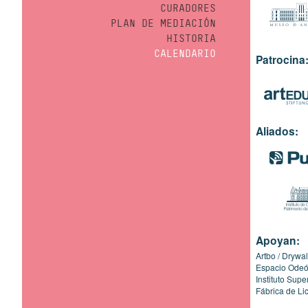
CURADORES
PLAN DE MEDIACIÓN
HISTORIA
CALENDARIO
Patrocina
Aliados:
Apoyan:
Artbo
Drywal
Espacio Ode
Instituto Sup
Fábrica de Li