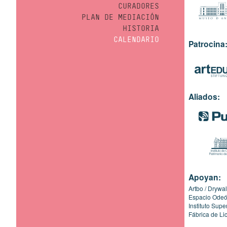
CURADORES
PLAN DE MEDIACIÓN
HISTORIA
CALENDARIO
Patrocina
Aliados:
Apoyan:
Artbo
Drywal
Espacio Ode
Instituto Sup
Fábrica de Li