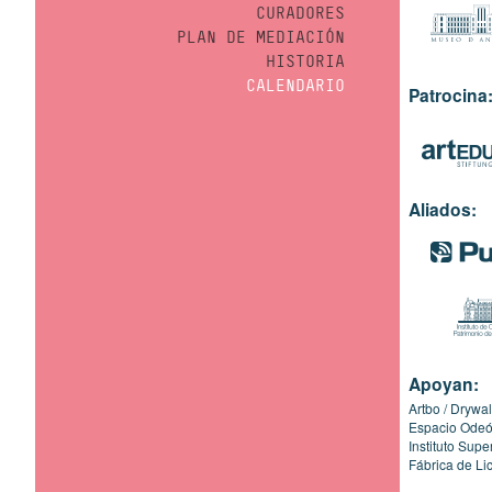
CURADORES
PLAN DE MEDIACIÓN
HISTORIA
CALENDARIO
Patrocina
Aliados:
Apoyan:
Artbo
Drywal
Espacio Ode
Instituto Sup
Fábrica de Li