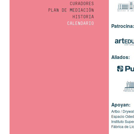
CURADORES
PLAN DE MEDIACIÓN
HISTORIA
CALENDARIO
Patrocina
Aliados:
Apoyan:
Artbo
Drywal
Espacio Ode
Instituto Sup
Fábrica de Li