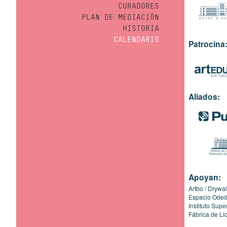
CURADORES
PLAN DE MEDIACIÓN
HISTORIA
CALENDARIO
Patrocina
Aliados:
Apoyan:
Artbo
Drywal
Espacio Ode
Instituto Sup
Fábrica de Li