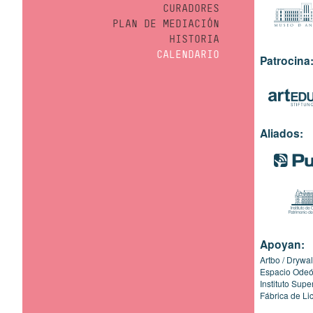
CURADORES
PLAN DE MEDIACIÓN
HISTORIA
CALENDARIO
Patrocina
Aliados:
Apoyan:
Artbo
Drywal
Espacio Ode
Instituto Sup
Fábrica de Li