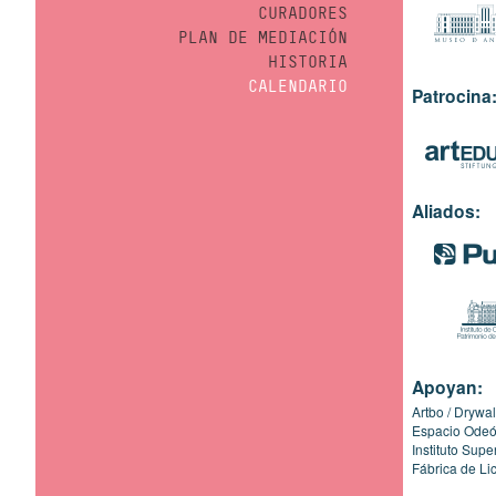
CURADORES
PLAN DE MEDIACIÓN
HISTORIA
CALENDARIO
Patrocina
Aliados:
Apoyan:
Artbo
Drywal
Espacio Ode
Instituto Sup
Fábrica de Li