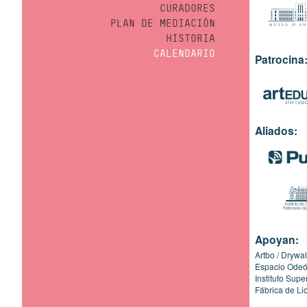
CURADORES
PLAN DE MEDIACIÓN
HISTORIA
CALENDARIO
Patrocina
Aliados:
Apoyan:
Artbo
Drywal
Espacio Ode
Instituto Sup
Fábrica de Li