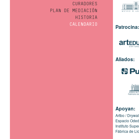
CURADORES
PLAN DE MEDIACIÓN
HISTORIA
CALENDARIO
Patrocina
Aliados:
Apoyan:
Artbo
Drywal
Espacio Ode
Instituto Sup
Fábrica de Li