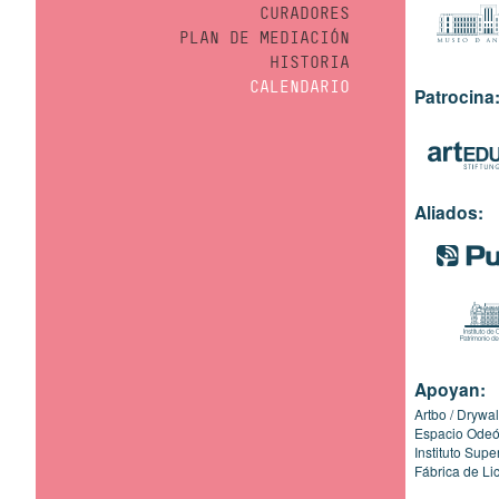
CURADORES
PLAN DE MEDIACIÓN
HISTORIA
CALENDARIO
Patrocina
Aliados:
Apoyan:
Artbo
Drywal
Espacio Ode
Instituto Sup
Fábrica de Li