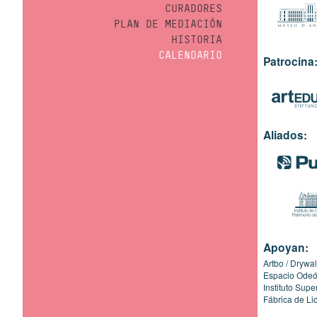
CURADORES
PLAN DE MEDIACIÓN
HISTORIA
CALENDARIO
Patrocina
Aliados:
Apoyan:
Artbo
Drywal
Espacio Ode
Instituto Sup
Fábrica de Li