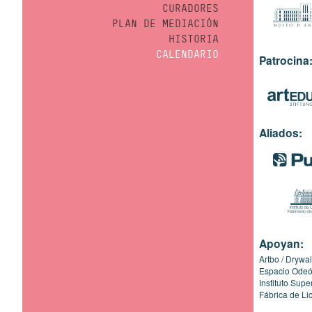
CURADORES
PLAN DE MEDIACIÓN
HISTORIA
CALENDARIO
Patrocina
Aliados:
Apoyan:
Artbo
Drywal
Espacio Ode
Instituto Sup
Fábrica de Li