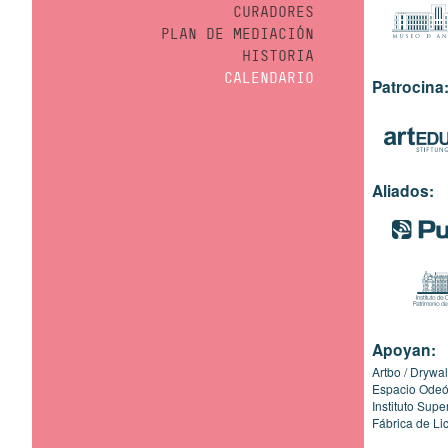
CURADORES
PLAN DE MEDIACIÓN
HISTORIA
CALENDARIO
Patrocina
Aliados:
Apoyan:
Artbo
Drywal
Espacio Ode
Instituto Sup
Fábrica de Li