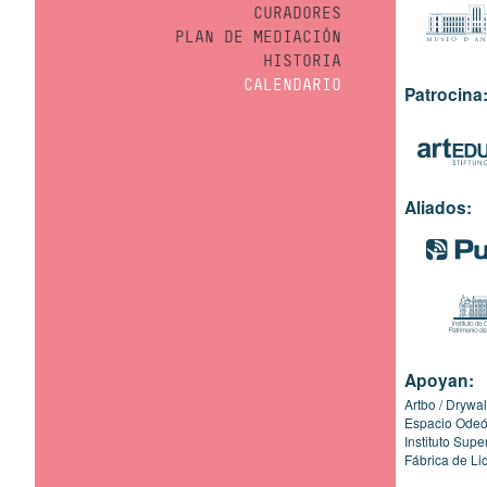
CURADORES
PLAN DE MEDIACIÓN
HISTORIA
CALENDARIO
Patrocina
Aliados:
Apoyan:
Artbo
Drywal
Espacio Ode
Instituto Sup
Fábrica de Li