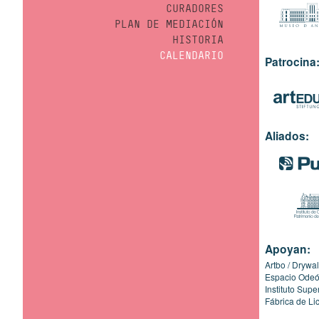
CURADORES
PLAN DE MEDIACIÓN
HISTORIA
CALENDARIO
Patrocina
Aliados:
Apoyan:
Artbo
Drywal
Espacio Ode
Instituto Sup
Fábrica de Li