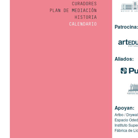
CURADORES
PLAN DE MEDIACIÓN
HISTORIA
CALENDARIO
Patrocina
Aliados:
Apoyan:
Artbo
Drywal
Espacio Ode
Instituto Sup
Fábrica de Li