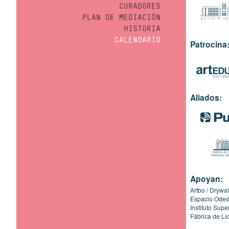
CURADORES
PLAN DE MEDIACIÓN
HISTORIA
CALENDARIO
Patrocina
Aliados:
Apoyan:
Artbo
Drywal
Espacio Ode
Instituto Sup
Fábrica de Li