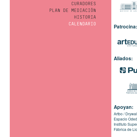
CURADORES
PLAN DE MEDIACIÓN
HISTORIA
CALENDARIO
Patrocina
Aliados:
Apoyan:
Artbo
Drywal
Espacio Ode
Instituto Sup
Fábrica de Li