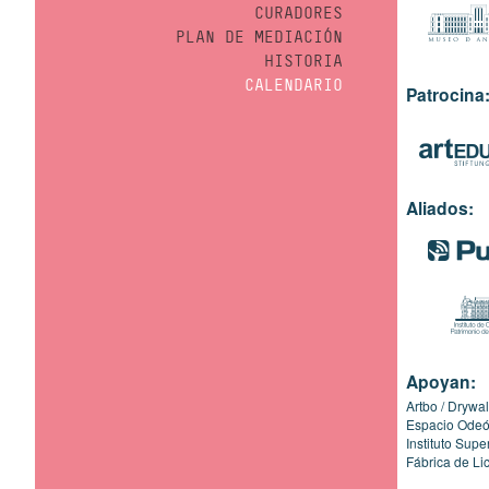
CURADORES
PLAN DE MEDIACIÓN
HISTORIA
CALENDARIO
Patrocina
Aliados:
Apoyan:
Artbo
Drywal
Espacio Ode
Instituto Sup
Fábrica de Li