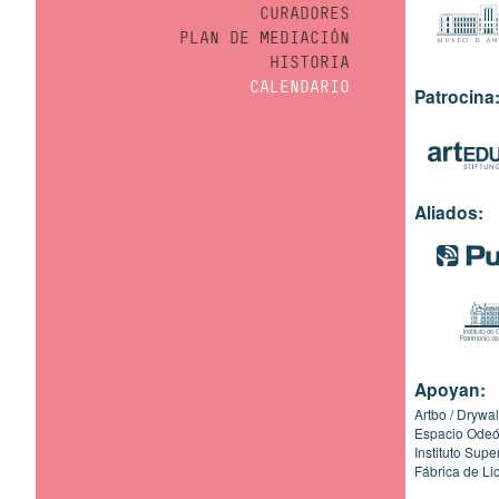
CURADORES
PLAN DE MEDIACIÓN
HISTORIA
CALENDARIO
Patrocina
Aliados:
Apoyan:
Artbo
Drywal
Espacio Ode
Instituto Sup
Fábrica de Li