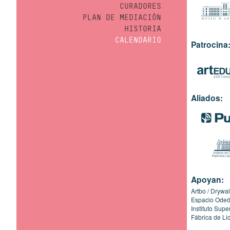
CURADORES
PLAN DE MEDIACIÓN
HISTORIA
CALENDARIO
Patrocina
Aliados:
Apoyan:
Artbo
Drywal
Espacio Ode
Instituto Sup
Fábrica de Li