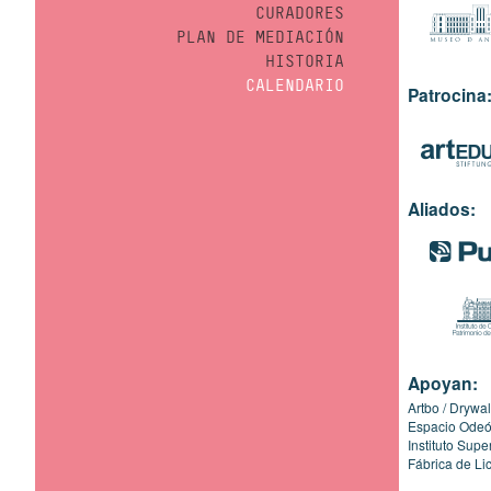
CURADORES
PLAN DE MEDIACIÓN
HISTORIA
CALENDARIO
Patrocina
Aliados:
Apoyan:
Artbo
Drywal
Espacio Ode
Instituto Sup
Fábrica de Li