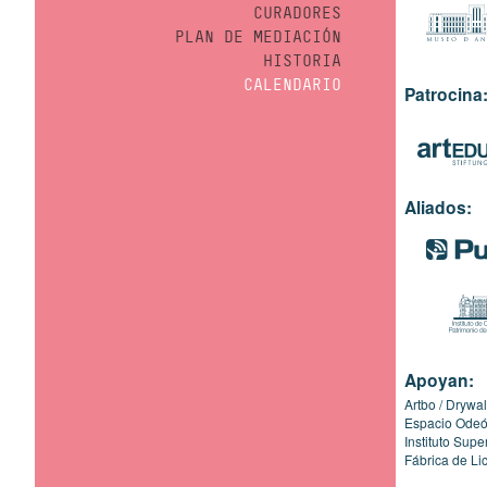
CURADORES
PLAN DE MEDIACIÓN
HISTORIA
CALENDARIO
Patrocina
Aliados:
Apoyan:
Artbo
Drywal
Espacio Ode
Instituto Sup
Fábrica de Li