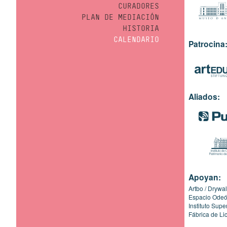
CURADORES
PLAN DE MEDIACIÓN
HISTORIA
CALENDARIO
Patrocina
Aliados:
Apoyan:
Artbo
Drywal
Espacio Ode
Instituto Sup
Fábrica de Li