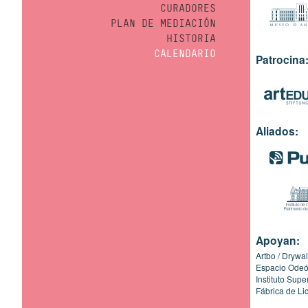
CURADORES
PLAN DE MEDIACIÓN
HISTORIA
CALENDARIO
Patrocina
Aliados:
Apoyan:
Artbo
Drywal
Espacio Ode
Instituto Sup
Fábrica de Li