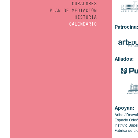
CURADORES
PLAN DE MEDIACIÓN
HISTORIA
CALENDARIO
Patrocina
Aliados:
Apoyan:
Artbo
Drywal
Espacio Ode
Instituto Sup
Fábrica de Li