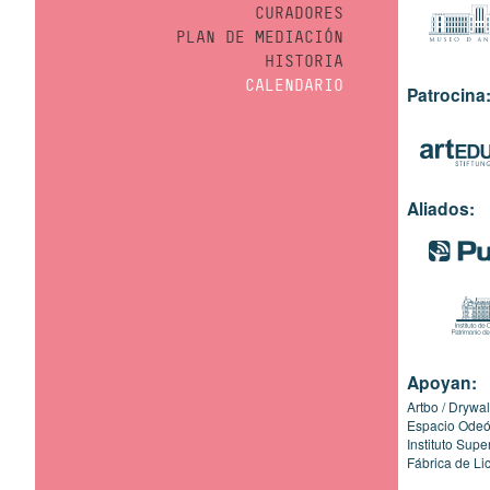
CURADORES
PLAN DE MEDIACIÓN
HISTORIA
CALENDARIO
Patrocina
Aliados:
Apoyan:
Artbo
Drywal
Espacio Ode
Instituto Sup
Fábrica de Li