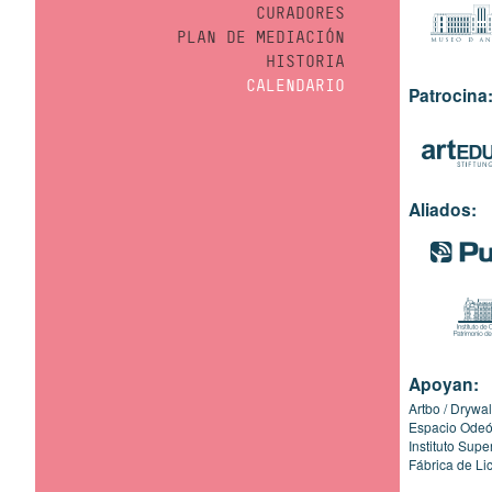
CURADORES
PLAN DE MEDIACIÓN
HISTORIA
CALENDARIO
Patrocina
Aliados:
Apoyan:
Artbo
Drywal
Espacio Ode
Instituto Sup
Fábrica de Li